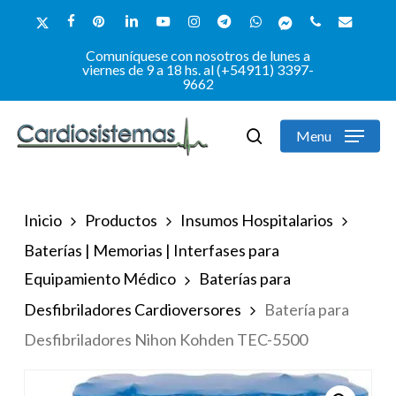
Skip
x-
facebook
pinterest
linkedin
youtube
instagram
telegram
whatsapp
messenger
phone
email
to
twitter
Comuníquese con nosotros de lunes a
Close
main
viernes de 9 a 18 hs. al (+54911) 3397-
9662
Menu
content
Menu
search
Inicio
Productos
Insumos Hospitalarios
Baterías | Memorias | Interfases para
Equipamiento Médico
Baterías para
Desfibriladores Cardioversores
Batería para
Desfibriladores Nihon Kohden TEC-5500