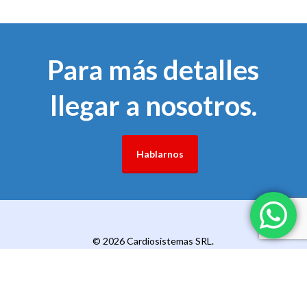
Para más detalles
llegar a nosotros.
Hablarnos
© 2026 Cardiosistemas SRL.
x-
facebook
pinterest
linkedin
youtube
instagram
telegram
whatsapp
twitter