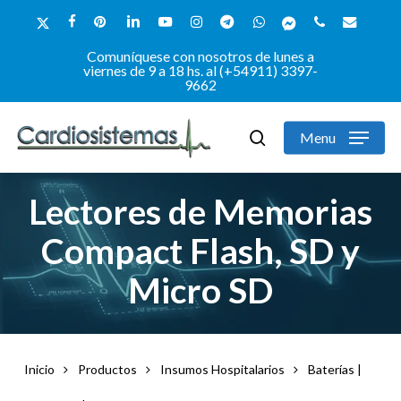
Skip
x-
facebook
pinterest
linkedin
youtube
instagram
telegram
whatsapp
messenger
phone
email
Close
to
twitter
Comuníquese con nosotros de lunes a
Close
Filters
main
viernes de 9 a 18 hs. al (+54911) 3397-
9662
Menu
content
Menu
search
Lectores de Memorias
Compact Flash, SD y
Micro SD
Inicio
Productos
Insumos Hospitalarios
Baterías |