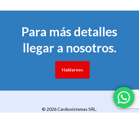
Para más detalles
llegar a nosotros.
Hablarnos
© 2026 Cardiosistemas SRL.
x-
facebook
pinterest
linkedin
youtube
instagram
telegram
whatsapp
twitter