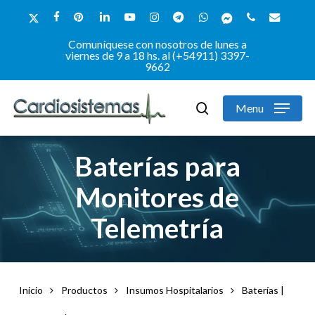
Skip
x-
facebook
pinterest
linkedin
youtube
instagram
telegram
whatsapp
messenger
phone
email
Close
to
twitter
Comuníquese con nosotros de lunes a
Close
Filters
main
viernes de 9 a 18 hs. al (+54911) 3397-
9662
Menu
content
Menu
search
Baterías para
Monitores de
Telemetría
Inicio
Productos
Insumos Hospitalarios
Baterías |