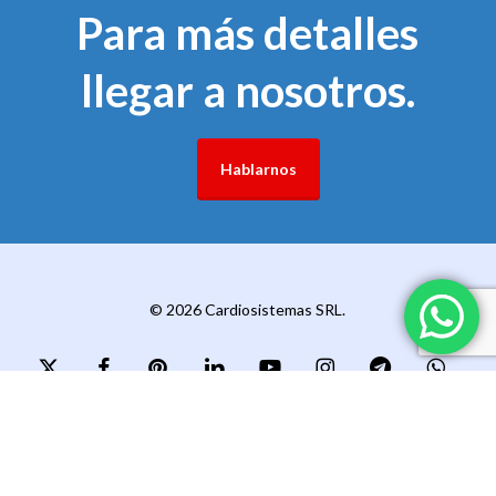
Para más detalles
llegar a nosotros.
Hablarnos
© 2026 Cardiosistemas SRL.
x-
facebook
pinterest
linkedin
youtube
instagram
telegram
whatsapp
twitter
messenger
phone
email