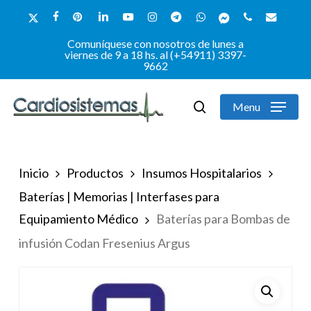
Skip
x-
facebook
pinterest
linkedin
youtube
instagram
telegram
whatsapp
messenger
phone
email
to
twitter
Comuníquese con nosotros de lunes a
Close
main
viernes de 9 a 18 hs. al (+54911) 3397-
9662
Menu
content
Menu
search
Inicio
Productos
Insumos Hospitalarios
Baterías | Memorias | Interfases para
Equipamiento Médico
Baterías para Bombas de
infusión Codan Fresenius Argus