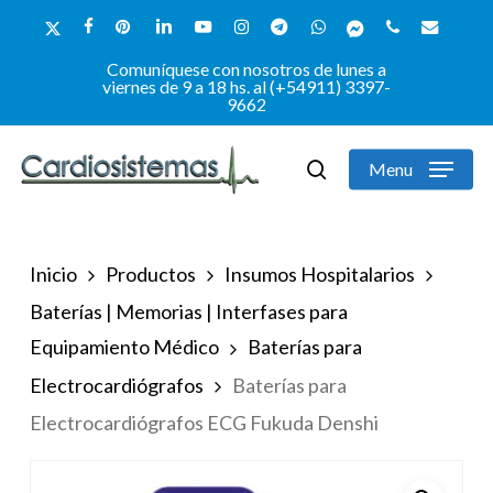
Skip
x-
facebook
pinterest
linkedin
youtube
instagram
telegram
whatsapp
messenger
phone
email
to
twitter
Comuníquese con nosotros de lunes a
Close
main
viernes de 9 a 18 hs. al (+54911) 3397-
9662
Menu
content
Menu
search
Inicio
Productos
Insumos Hospitalarios
Baterías | Memorias | Interfases para
Equipamiento Médico
Baterías para
Electrocardiógrafos
Baterías para
Electrocardiógrafos ECG Fukuda Denshi