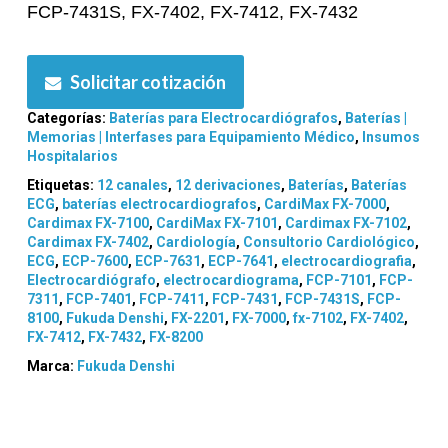
FCP-7431S, FX-7402, FX-7412, FX-7432
Solicitar cotización
Categorías:
Baterías para Electrocardiógrafos
,
Baterías |
Memorias | Interfases para Equipamiento Médico
,
Insumos
Hospitalarios
Etiquetas:
12 canales
,
12 derivaciones
,
Baterías
,
Baterías
ECG
,
baterías electrocardiografos
,
CardiMax FX-7000
,
Cardimax FX-7100
,
CardiMax FX-7101
,
Cardimax FX-7102
,
Cardimax FX-7402
,
Cardiología
,
Consultorio Cardiológico
,
ECG
,
ECP-7600
,
ECP-7631
,
ECP-7641
,
electrocardiografia
,
Electrocardiógrafo
,
electrocardiograma
,
FCP-7101
,
FCP-
7311
,
FCP-7401
,
FCP-7411
,
FCP-7431
,
FCP-7431S
,
FCP-
8100
,
Fukuda Denshi
,
FX-2201
,
FX-7000
,
fx-7102
,
FX-7402
,
FX-7412
,
FX-7432
,
FX-8200
Marca:
Fukuda Denshi