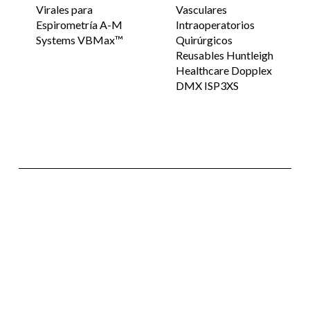
Virales para
Vasculares
Espirometría A-M
Intraoperatorios
Systems VBMax™
Quirúrgicos
Reusables Huntleigh
Healthcare Dopplex
DMX ISP3XS