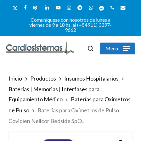
Skip
x-
facebook
pinterest
linkedin
youtube
instagram
telegram
whatsapp
messenger
phone
email
to
twitter
Comuníquese con nosotros de lunes a
Close
main
viernes de 9 a 18 hs. al (+54911) 3397-
9662
Menu
content
Menu
search
Inicio
Productos
Insumos Hospitalarios
Baterías | Memorias | Interfases para
Equipamiento Médico
Baterías para Oxímetros
de Pulso
Baterías para Oxímetros de Pulso
Covidien Nellcor Bedside SpO₂