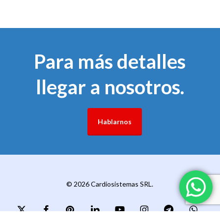
Para más detalles
llegar a nosotros.
Hablarnos
© 2026 Cardiosistemas SRL.
x-
facebook
pinterest
linkedin
youtube
instagram
telegram
whatsapp