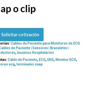
ap o clip
Solicitar cotización
orías:
Cables de Paciente para Monitores de ECG
Cables de Paciente | Sensores | Brazaletes |
sductores
,
Insumos Hospitalarios
etas:
Cable de Paciente
,
ECG
,
EKG
,
Monitor ECG
,
toreo ecg
,
terminales snap