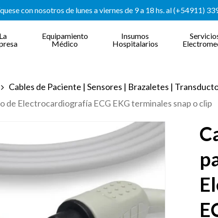
uese con nosotros de lunes a viernes de 9 a 18 hs. al (+54911) 3
La
Equipamiento
Insumos
Servicio
presa
Médico
Hospitalarios
Electrome
Cables de Paciente | Sensores | Brazaletes | Transduct
o de Electrocardiografía ECG EKG terminales snap o clip
Ca
p
El
E