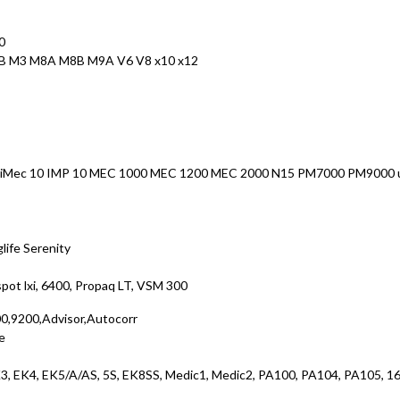
0
M8B M3 M8A M8B M9A V6 V8 x10 x12
pm iMec 10 IMP 10 MEC 1000 MEC 1200 MEC 2000 N15 PM7000 PM9000
glife Serenity
spot lxi, 6400, Propaq LT, VSM 300
0,9200,Advisor,Autocorr
e
K3, EK4, EK5/A/AS, 5S, EK8SS, Medic1, Medic2, PA100, PA104, PA105, 