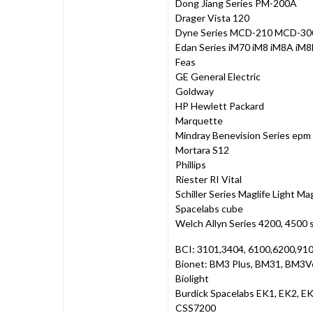
Dong Jiang Series PM-200A
Drager Vista 120
Dyne Series MCD-210 MCD-30
Edan Series iM70 iM8 iM8A i
Feas
GE General Electric
Goldway
HP Hewlett Packard
Marquette
Mindray Benevision Series e
Mortara S12
Phillips
Riester RI Vital
Schiller Series Maglife Light Ma
Spacelabs cube
Welch Allyn Series 4200, 4500 
BCI: 3101,3404, 6100,6200,910
Bionet: BM3 Plus, BM31, BM3V
Biolight
Burdick Spacelabs EK1, EK2, E
CSS7200