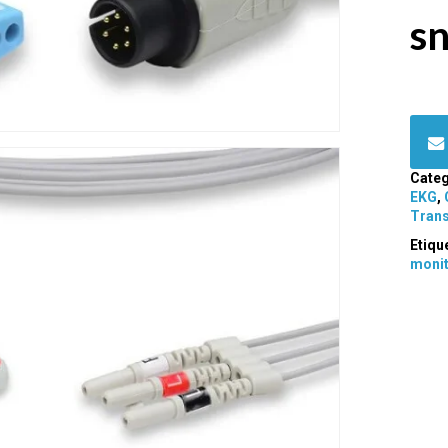
sn
Categ
EKG
,
Tran
Etiqu
moni