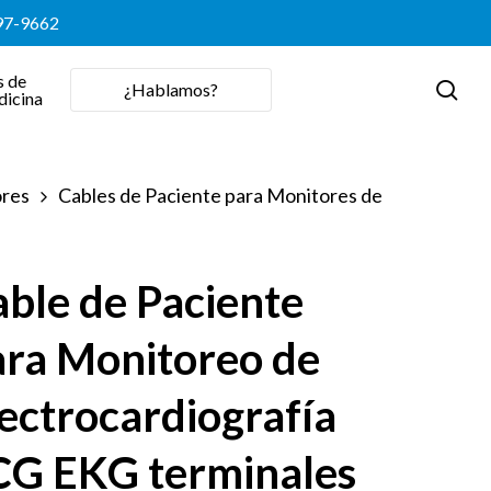
397-9662
s de
sea
¿Hablamos?
dicina
ores
Cables de Paciente para Monitores de
ble de Paciente
ara Monitoreo de
ectrocardiografía
CG EKG terminales