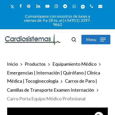
Skip
x-
facebook
pinterest
linkedin
youtube
instagram
telegram
whatsapp
messenger
phone
email
to
twitter
Comuníquese con nosotros de lunes a
Close
main
viernes de 9 a 18 hs. al (+54911) 3397-
9662
Menu
content
Menu
search
Inicio
Productos
Equipamiento Médico
Emergencias | Internación | Quirófano | Clínica
Médica | Tocoginecología
Carros de Paro |
Camillas de Transporte Examen Internación
Carro Porta Equipo Médico Profesional