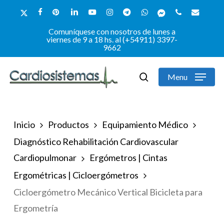
Skip
x-
facebook
pinterest
linkedin
youtube
instagram
telegram
whatsapp
messenger
phone
email
to
twitter
Comuníquese con nosotros de lunes a
Close
main
viernes de 9 a 18 hs. al (+54911) 3397-
9662
Menu
content
Menu
search
Inicio
Productos
Equipamiento Médico
Diagnóstico Rehabilitación Cardiovascular
Cardiopulmonar
Ergómetros | Cintas
Ergométricas | Cicloergómetros
Cicloergómetro Mecánico Vertical Bicicleta para
Ergometría