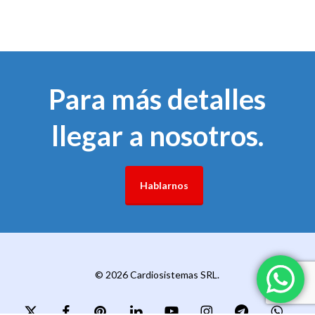
Para más detalles
llegar a nosotros.
Hablarnos
© 2026 Cardiosistemas SRL.
x-
facebook
pinterest
linkedin
youtube
instagram
telegram
whatsapp