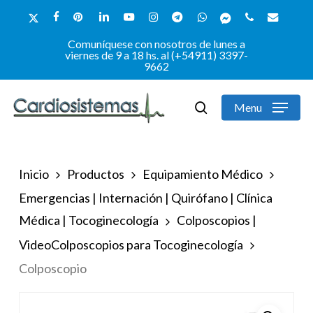
Skip
x-
facebook
pinterest
linkedin
youtube
instagram
telegram
whatsapp
messenger
phone
email
to
twitter
Comuníquese con nosotros de lunes a
Close
main
viernes de 9 a 18 hs. al (+54911) 3397-
9662
Menu
content
Menu
search
Inicio
Productos
Equipamiento Médico
Emergencias | Internación | Quirófano | Clínica
Médica | Tocoginecología
Colposcopios |
VideoColposcopios para Tocoginecología
Colposcopio