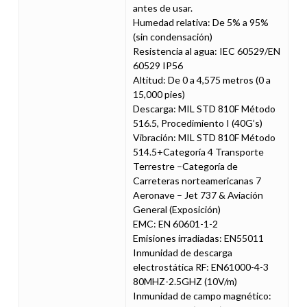
antes de usar.
Humedad relativa: De 5% a 95%
(sin condensación)
Resistencia al agua: IEC 60529/EN
60529 IP56
Altitud: De 0 a 4,575 metros (0 a
15,000 pies)
Descarga: MIL STD 810F Método
516.5, Procedimiento I (40G’s)
Vibración: MIL STD 810F Método
514.5+Categoría 4 Transporte
Terrestre –Categoría de
Carreteras norteamericanas 7
Aeronave – Jet 737 & Aviación
General (Exposición)
EMC: EN 60601-1-2
Emisiones irradiadas: EN55011
Inmunidad de descarga
electrostática RF: EN61000-4-3
80MHZ-2.5GHZ (10V/m)
Inmunidad de campo magnético: