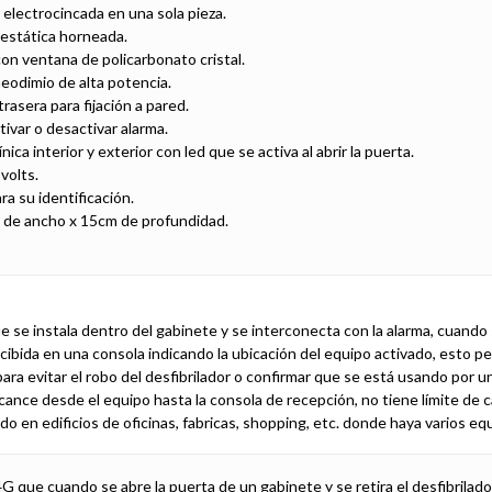
electrocincada en una sola pieza.
oestática horneada.
on ventana de policarbonato cristal.
eodimio de alta potencia.
rasera para fijación a pared.
tivar o desactivar alarma.
ca interior y exterior con led que se activa al abrir la puerta.
volts.
ra su identificación.
 de ancho x 15cm de profundidad.
e se instala dentro del gabinete y se interconecta con la alarma, cuando
ibida en una consola indicando la ubicación del equipo activado, esto pe
para evitar el robo del desfibrilador o confirmar que se está usando por u
ance desde el equipo hasta la consola de recepción, no tiene límite de 
do en edificios de oficinas, fabricas, shopping, etc. donde haya varios eq
ue cuando se abre la puerta de un gabinete y se retira el desfibrilador d