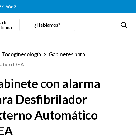
397-9662
s de
sea
¿Hablamos?
dicina
 | Tocoginecología
Gabinetes para
mático DEA
abinete con alarma
ra Desfibrilador
xterno Automático
EA