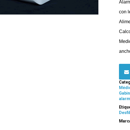
Alarm
con l
Alime
Calco
Medid
ancho
Categ
Médic
Gabin
alar
Etiqu
Desfi
Marc