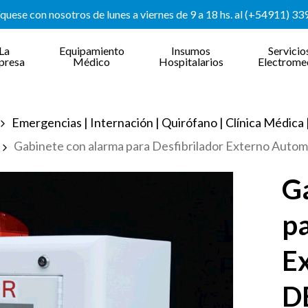
uese con nosotros de lunes a viernes de 9 a 18 hs. al (+54911) 3
La
Equipamiento
Insumos
Servicio
presa
Médico
Hospitalarios
Electrome
Emergencias | Internación | Quirófano | Clínica Médica
Gabinete con alarma para Desfibrilador Externo Auto
G
pa
E
D