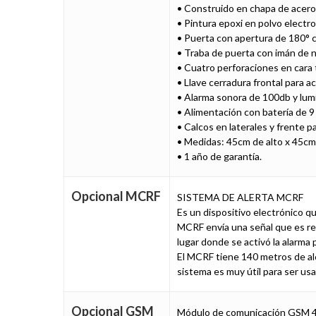
• Construido en chapa de acero 
• Pintura epoxi en polvo electr
• Puerta con apertura de 180° c
• Traba de puerta con imán de n
• Cuatro perforaciones en cara t
• Llave cerradura frontal para ac
• Alarma sonora de 100db y lumíni
• Alimentación con batería de 9 
• Calcos en laterales y frente pa
• Medidas: 45cm de alto x 45cm
• 1 año de garantía.
Opcional MCRF
SISTEMA DE ALERTA MCRF
Es un dispositivo electrónico qu
MCRF envía una señal que es rec
lugar donde se activó la alarma 
El MCRF tiene 140 metros de alc
sistema es muy útil para ser usa
Opcional GSM
Módulo de comunicación GSM 4G q