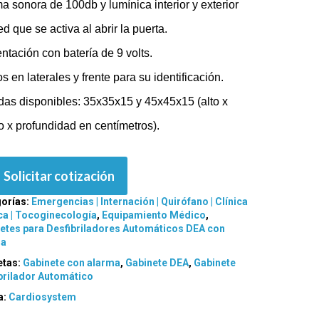
a sonora de 100db y lumínica interior y exterior
ed que se activa al abrir la puerta.
ntación con batería de 9 volts.
s en laterales y frente para su identificación.
as disponibles: 35x35x15 y 45x45x15 (alto x
 x profundidad en centímetros).
Solicitar cotización
orías:
Emergencias | Internación | Quirófano | Clínica
a | Tocoginecología
,
Equipamiento Médico
,
etes para Desfibriladores Automáticos DEA con
ma
etas:
Gabinete con alarma
,
Gabinete DEA
,
Gabinete
brilador Automático
a:
Cardiosystem