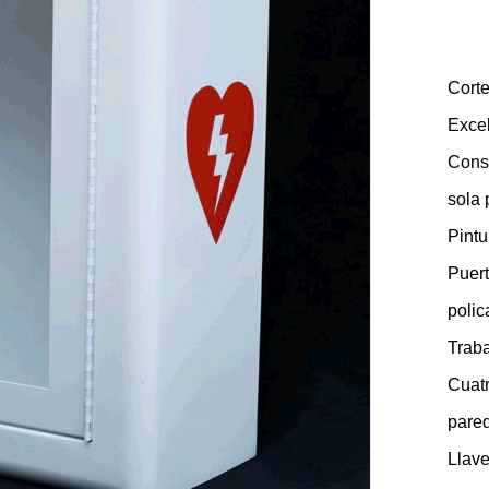
Corte
Excel
Const
sola 
Pintu
Puert
polic
Traba
Cuatr
pared
Llave