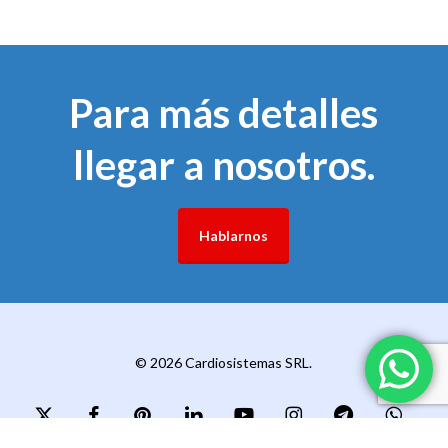
Para más detalles
llegar a nosotros.
Hablarnos
© 2026 Cardiosistemas SRL.
x-
facebook
pinterest
linkedin
youtube
instagram
telegram
whatsapp
twitter