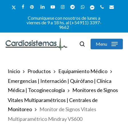
Skip
x-
facebook
pinterest
linkedin
youtube
instagram
telegram
whatsapp
messenger
phone
email
to
twitter
Comuníquese con nosotros de lunes a
Close
main
viernes de 9 a 18 hs. al (+54911) 3397-
9662
Menu
content
Menu
search
Inicio
Productos
Equipamiento Médico
Emergencias | Internación | Quirófano | Clínica
Médica | Tocoginecología
Monitores de Signos
Vitales Multiparamétricos | Centrales de
Monitoreo
Monitor de Signos Vitales
Multiparamétrico Mindray VS600