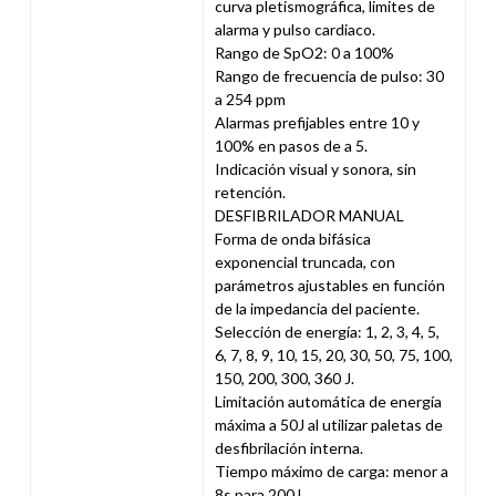
curva pletismográfica, limites de
alarma y pulso cardiaco.
Rango de SpO2: 0 a 100%
Rango de frecuencia de pulso: 30
a 254 ppm
Alarmas prefijables entre 10 y
100% en pasos de a 5.
Indicación visual y sonora, sin
retención.
DESFIBRILADOR MANUAL
Forma de onda bifásica
exponencial truncada, con
parámetros ajustables en función
de la impedancia del paciente.
Selección de energía: 1, 2, 3, 4, 5,
6, 7, 8, 9, 10, 15, 20, 30, 50, 75, 100,
150, 200, 300, 360 J.
Limitación automática de energía
máxima a 50J al utilizar paletas de
desfibrilación interna.
Tiempo máximo de carga: menor a
8s para 200J.