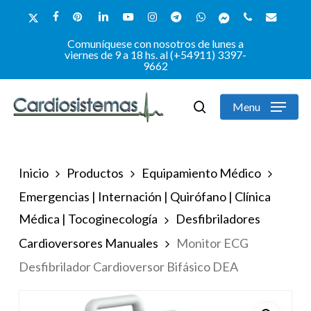
Skip
x-
facebook
pinterest
linkedin
youtube
instagram
telegram
whatsapp
messenger
phone
email
to
twitter
Comuníquese con nosotros de lunes a
Close
main
viernes de 9 a 18 hs. al (+54911) 3397-
9662
Menu
content
Menu
search
Inicio
Productos
Equipamiento Médico
Emergencias | Internación | Quirófano | Clínica
Médica | Tocoginecología
Desfibriladores
Cardioversores Manuales
Monitor ECG
Desfibrilador Cardioversor Bifásico DEA