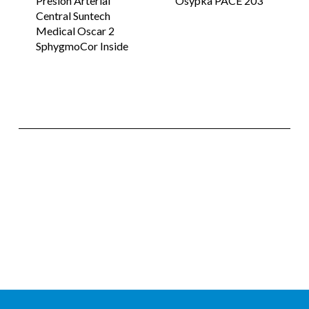
Presión Arterial
Osypka PACE 203
Central Suntech
Medical Oscar 2
SphygmoCor Inside