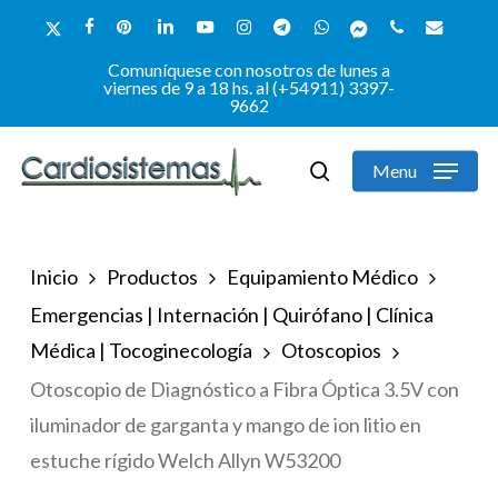
Skip
x-
facebook
pinterest
linkedin
youtube
instagram
telegram
whatsapp
messenger
phone
email
to
twitter
Comuníquese con nosotros de lunes a
Close
main
viernes de 9 a 18 hs. al (+54911) 3397-
9662
Menu
content
Menu
search
Inicio
Productos
Equipamiento Médico
Emergencias | Internación | Quirófano | Clínica
Médica | Tocoginecología
Otoscopios
Otoscopio de Diagnóstico a Fibra Óptica 3.5V con
iluminador de garganta y mango de ion litio en
estuche rígido Welch Allyn W53200