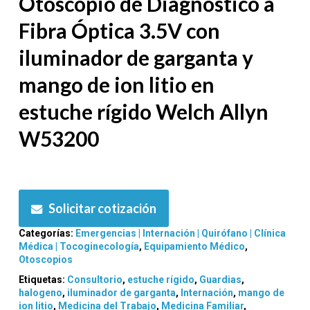
Otoscopio de Diagnóstico a
Fibra Óptica 3.5V con
iluminador de garganta y
mango de ion litio en
estuche rígido Welch Allyn
W53200
Solicitar cotización
Categorías:
Emergencias | Internación | Quirófano | Clínica
Médica | Tocoginecología
,
Equipamiento Médico
,
Otoscopios
Etiquetas:
Consultorio
,
estuche rígido
,
Guardias
,
halogeno
,
iluminador de garganta
,
Internación
,
mango de
ion litio
,
Medicina del Trabajo
,
Medicina Familiar
,