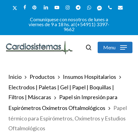
Skip
x-
facebook
pinterest
linkedin
youtube
instagram
telegram
whatsapp
messenger
phone
email
to
twitter
Comuníquese con nosotros de lunes a
Close
main
viernes de 9 a 18 hs. al (+54911) 3397-
9662
Menu
content
Menu
search
Inicio
Productos
Insumos Hospitalarios
Electrodos | Paletas | Gel | Papel | Boquillas |
Filtros | Máscaras
Papel sin Impresión para
Espirómetros Oxímetros Oftalmológicos
Papel
térmico para Espirómetros, Oxímetros y Estudios
Oftalmológicos