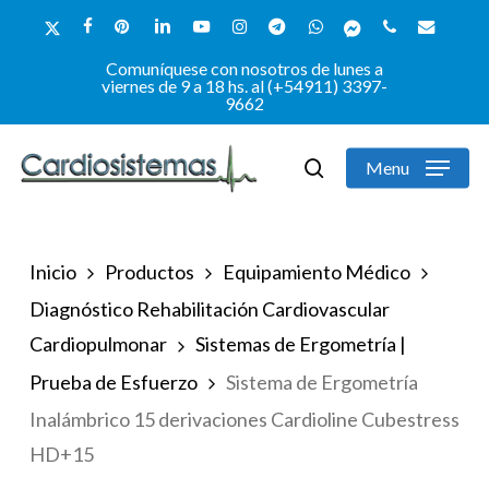
Skip
x-
facebook
pinterest
linkedin
youtube
instagram
telegram
whatsapp
messenger
phone
email
to
twitter
Comuníquese con nosotros de lunes a
Close
main
viernes de 9 a 18 hs. al (+54911) 3397-
9662
Menu
content
Menu
search
Inicio
Productos
Equipamiento Médico
Diagnóstico Rehabilitación Cardiovascular
Cardiopulmonar
Sistemas de Ergometría |
Prueba de Esfuerzo
Sistema de Ergometría
Inalámbrico 15 derivaciones Cardioline Cubestress
HD+15