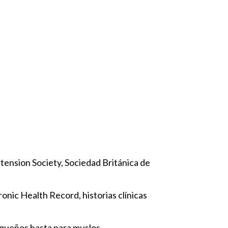
rtension Society, Sociedad Británica de
onic Health Record, historias clínicas
equeños hasta para muslos