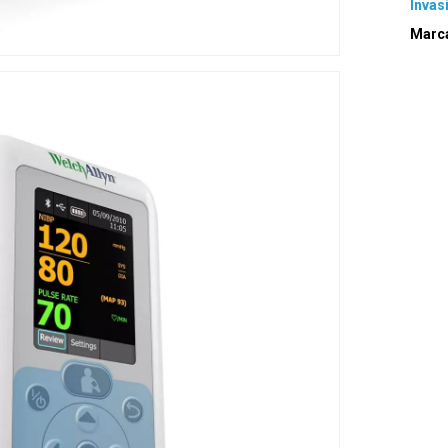
Invas
Marc