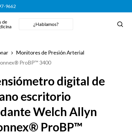
397-9662
s de
sea
¿Hablamos?
dicina
onar
Monitores de Presión Arterial
n Connex® ProBP™ 3400
nsiómetro digital de
no escritorio
odante Welch Allyn
onnex® ProBP™