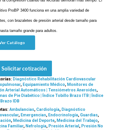
tar la compresión cuando las lecturas demoran más tiempo. El
itivo ProBP 3400 funciona en una amplia variedad de
tes, con brazaletes de presión arterial desde tamaño para
hasta tamaño grande para adultos.
Ver Catálogo
Solicitar cotización
orías:
Diagnóstico Rehabilitación Cardiovascular
iopulmonar
,
Equipamiento Médico
,
Monitores de
ón Arterial Automáticos | Tensiómetros Aneroides
,
mas de Pie Diabético | Índice Tobillo Brazo ITB | Índice
Brazo IDB
etas:
Ambulancias
,
Cardiología
,
Diagnóstico
ovascular
,
Emergencias
,
Endocrinología
,
Guardias
,
nación
,
Medicina del Deporte
,
Medicina del Trabajo
,
ina Familiar
,
Nefrología
,
Presión Arterial
,
Presión No