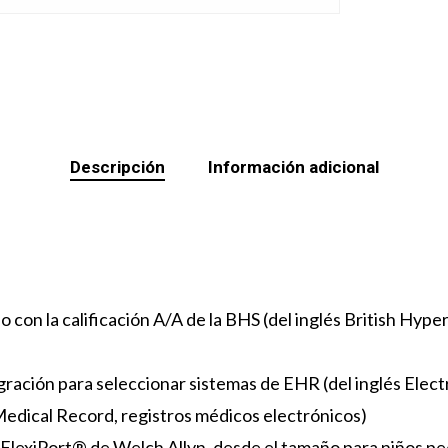
Descripción
Información adicional
con la calificación A/A de la BHS (del inglés British Hype
gración para seleccionar sistemas de EHR (del inglés Electr
Medical Record, registros médicos electrónicos)
 FlexiPort® de Welch Allyn, desde el tamaño para niños p