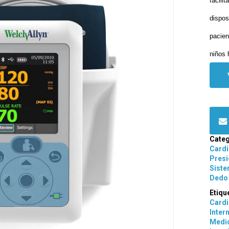
facili
dispos
pacien
niños 
Categ
Card
Presi
Siste
Dedo 
Etiqu
Cardi
Inter
Medic