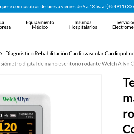
uese con nosotros de lunes a viernes de 9 a 18 hs. al (+54911) 3
La
Equipamiento
Insumos
Servicio
presa
Médico
Hospitalarios
Electrome
Diagnóstico Rehabilitación Cardiovascular Cardiopulm
siómetro digital de mano escritorio rodante Welch Ally
Te
ma
r
C