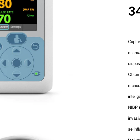
3
Captur
misma
dispos
Obtén 
manera
inteli
NIBP (
invasi
se inf