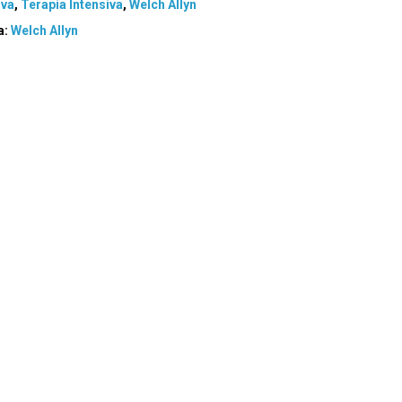
iva
,
Terapia Intensiva
,
Welch Allyn
a:
Welch Allyn