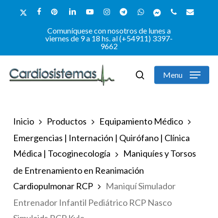
Skip
x-
facebook
pinterest
linkedin
youtube
instagram
telegram
whatsapp
messenger
phone
email
to
twitter
Comuníquese con nosotros de lunes a
Close
main
viernes de 9 a 18 hs. al (+54911) 3397-
9662
Menu
content
Menu
search
Inicio
Productos
Equipamiento Médico
Emergencias | Internación | Quirófano | Clínica
Médica | Tocoginecología
Maniquíes y Torsos
de Entrenamiento en Reanimación
Cardiopulmonar RCP
Maniquí Simulador
Entrenador Infantil Pediátrico RCP Nasco