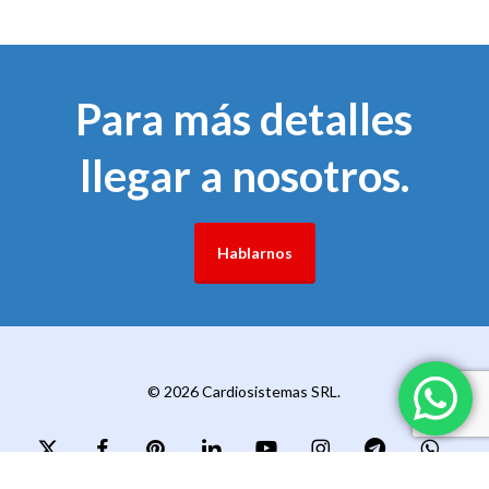
Para más detalles
llegar a nosotros.
Hablarnos
© 2026 Cardiosistemas SRL.
x-
facebook
pinterest
linkedin
youtube
instagram
telegram
whatsapp
twitter