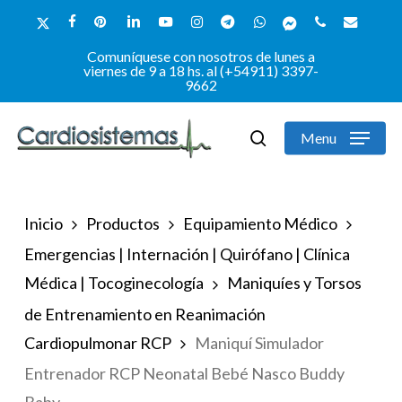
Skip
x-
facebook
pinterest
linkedin
youtube
instagram
telegram
whatsapp
messenger
phone
email
to
twitter
Comuníquese con nosotros de lunes a
Close
main
viernes de 9 a 18 hs. al (+54911) 3397-
9662
Menu
content
Menu
search
Inicio
Productos
Equipamiento Médico
Emergencias | Internación | Quirófano | Clínica
Médica | Tocoginecología
Maniquíes y Torsos
de Entrenamiento en Reanimación
Cardiopulmonar RCP
Maniquí Simulador
Entrenador RCP Neonatal Bebé Nasco Buddy