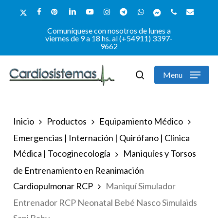
Skip
x-
facebook
pinterest
linkedin
youtube
instagram
telegram
whatsapp
messenger
phone
email
to
twitter
Comuníquese con nosotros de lunes a
Close
main
viernes de 9 a 18 hs. al (+54911) 3397-
9662
Menu
content
Menu
search
Inicio
Productos
Equipamiento Médico
Emergencias | Internación | Quirófano | Clínica
Médica | Tocoginecología
Maniquíes y Torsos
de Entrenamiento en Reanimación
Cardiopulmonar RCP
Maniquí Simulador
Entrenador RCP Neonatal Bebé Nasco Simulaids