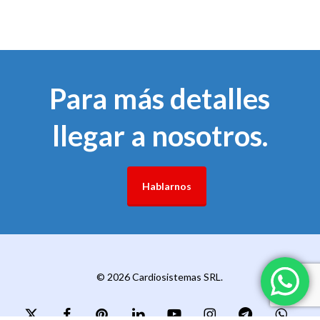
Para más detalles
llegar a nosotros.
Hablarnos
© 2026 Cardiosistemas SRL.
x-
facebook
pinterest
linkedin
youtube
instagram
telegram
whatsapp