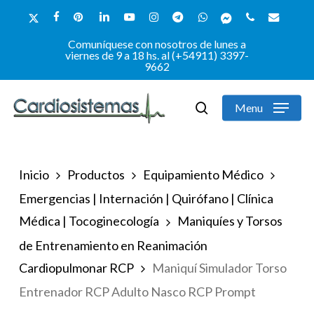
Skip
x-
facebook
pinterest
linkedin
youtube
instagram
telegram
whatsapp
messenger
phone
email
to
twitter
Comuníquese con nosotros de lunes a
Close
main
viernes de 9 a 18 hs. al (+54911) 3397-
9662
Menu
content
Menu
search
Inicio
Productos
Equipamiento Médico
Emergencias | Internación | Quirófano | Clínica
Médica | Tocoginecología
Maniquíes y Torsos
de Entrenamiento en Reanimación
Cardiopulmonar RCP
Maniquí Simulador Torso
Entrenador RCP Adulto Nasco RCP Prompt