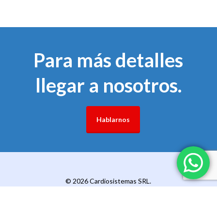
Para más detalles
llegar a nosotros.
Hablarnos
© 2026 Cardiosistemas SRL.
x-
facebook
pinterest
linkedin
youtube
instagram
telegram
whatsapp